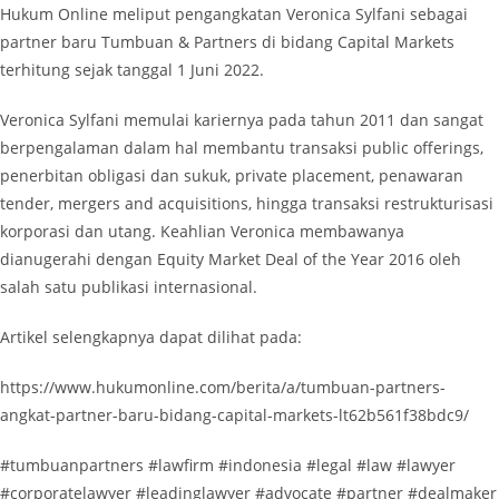
Hukum Online meliput pengangkatan Veronica Sylfani sebagai
partner baru Tumbuan & Partners di bidang Capital Markets
terhitung sejak tanggal 1 Juni 2022.
Veronica Sylfani memulai kariernya pada tahun 2011 dan sangat
berpengalaman dalam hal membantu transaksi public offerings,
penerbitan obligasi dan sukuk, private placement, penawaran
tender, mergers and acquisitions, hingga transaksi restrukturisasi
korporasi dan utang. Keahlian Veronica membawanya
dianugerahi dengan Equity Market Deal of the Year 2016 oleh
salah satu publikasi internasional.
Artikel selengkapnya dapat dilihat pada:
https://www.hukumonline.com/berita/a/tumbuan-partners-
angkat-partner-baru-bidang-capital-markets-lt62b561f38bdc9/
#tumbuanpartners #lawfirm #indonesia #legal #law #lawyer
#corporatelawyer #leadinglawyer #advocate #partner #dealmaker